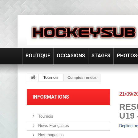
BOUTIQUE
OCCASIONS
STAGES
PHOTOS-
Tournois
Comptes rendus
21/09/2
INFORMATIONS
RES
U19
Tournois
News Françaises
Depliant-m
Nos magasins