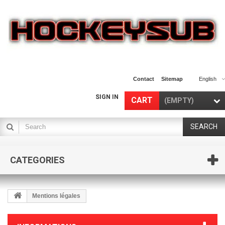
Contact
Sitemap
English
SIGN IN
CART
(EMPTY)
SEARCH
CATEGORIES
Mentions légales