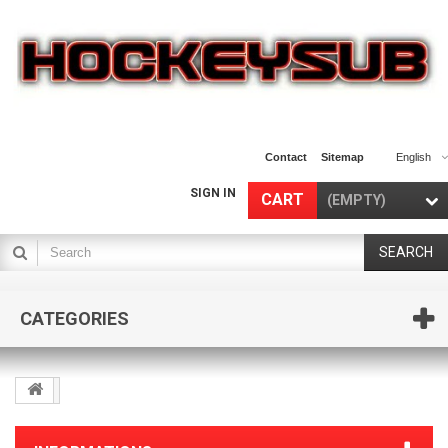
Contact
Sitemap
English
SIGN IN
CART
(EMPTY)
SEARCH
CATEGORIES